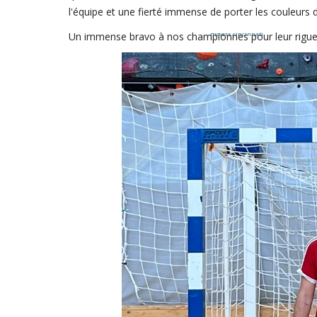
l'équipe et une fierté immense de porter les couleurs d
Un immense bravo à nos championnes pour leur rigueur, 
movers cincinnati