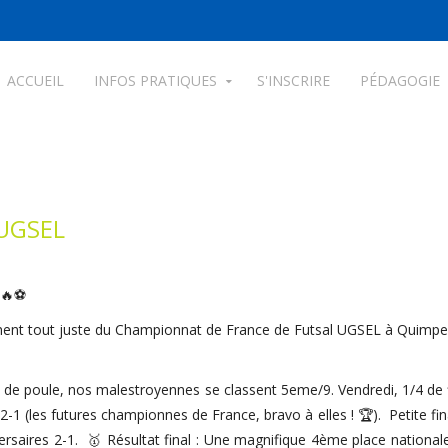
ACCUEIL
INFOS PRATIQUES
S'INSCRIRE
PÉDAGOGIE
 UGSEL
 🔥⚽
nnent tout juste du Championnat de France de Futsal UGSEL à Quimper, 
ée de poule, nos malestroyennes se classent 5eme/9. Vendredi, 1/4 de fin
2-1 (les futures championnes de France, bravo à elles ! 🏆). Petite fi
saires 2-1. 🥇 Résultat final : Une magnifique 4ème place nationale