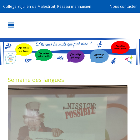
Collège St Julien de Malestroit, Réseau mennaisien
Nous contacter
Semaine des langues