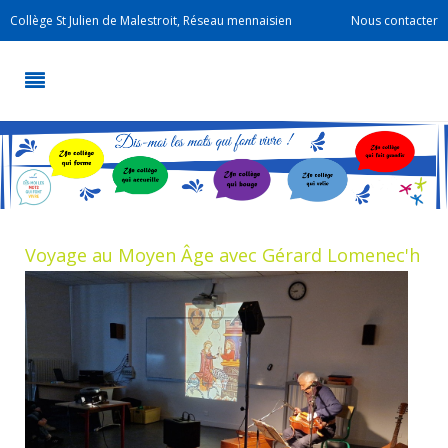
Collège St Julien de Malestroit, Réseau mennaisien
Nous contacter
Voyage au Moyen Âge avec Gérard Lomenec'h