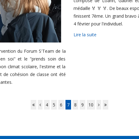
composé de Loann, Gabriel et
médaille 🏅 🏅 🏅. De beaux espo
finissent 7ème. Un grand bravo à
4 février pour l'individuel.
Lire la suite
tervention du Forum S'Team de la
n soi" et le "prends soin des
on climat scolaire, l'estime et la
t de cohésion de classe ont été
nantes.
4
5
6
7
8
9
10