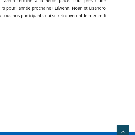
 Martin termine à la 4ème place. Tout près d'une
irs pour l'année prochaine ! Lilwenn, Noan et Lisandro
 tous nos participants qui se retrouveront le mercredi