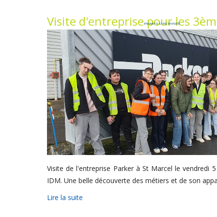
Visite d'entreprise pour les 3è
movers cincinnati
Visite de l'entreprise Parker à St Marcel le vendredi 
IDM. Une belle découverte des métiers et de son appar
Lire la suite