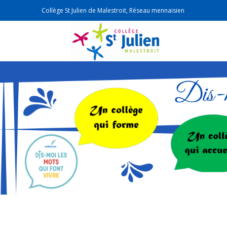
Collège St Julien de Malestroit, Réseau mennaisien