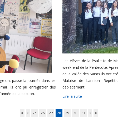
Les élèves de la Psallette de Ma
week-end de la Pentecôte. Après 
de la Vallée des Saints ils ont é
ge ont passé la journée dans les
Maîtrise de Lannion. Répéti
mai. Ils ont pu enregistrer des
déplacement.
d’année de la section.
Lire la suite
25
26
27
28
29
30
31