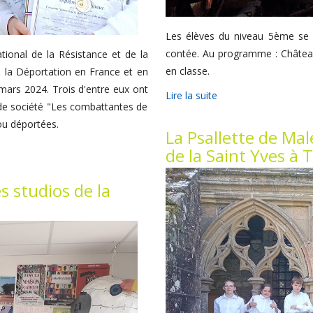
Les élèves du niveau 5ème se s
contée. Au programme : Châtea
ional de la Résistance et de la
en classe.
à la Déportation en France et en
2 mars 2024. Trois d'entre eux ont
Lire la suite
eu de société "Les combattantes de
ou déportées.
La Psallette de Male
de la Saint Yves à 
s studios de la