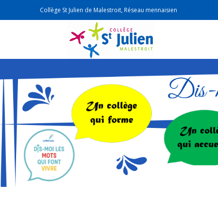
Collège St Julien de Malestroit, Réseau mennaisien