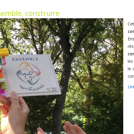
emble, construire
Cet
co
En
ré
con
les
le 
co
Lir