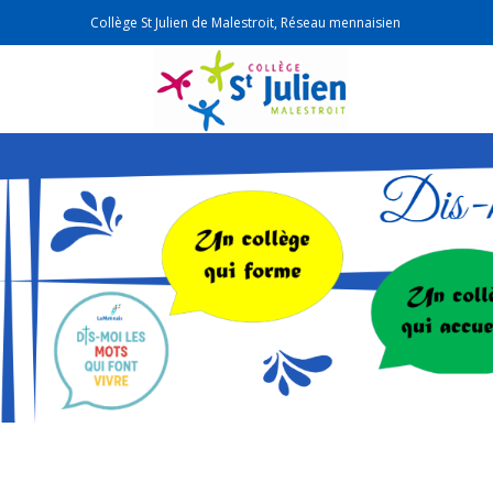
Collège St Julien de Malestroit, Réseau mennaisien