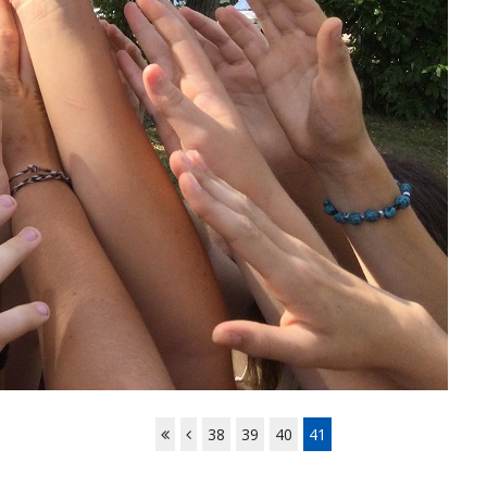
38
39
40
41