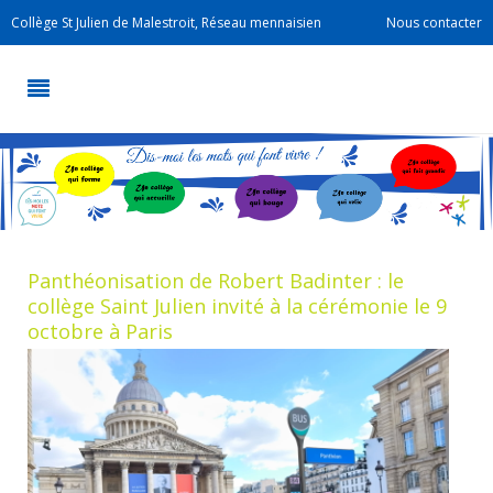
Collège St Julien de Malestroit, Réseau mennaisien
Nous contacter
Panthéonisation de Robert Badinter : le
collège Saint Julien invité à la cérémonie le 9
octobre à Paris