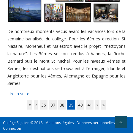
De nombreux moments vécus avant les vacances lors de la
semaine banalisée du collège. Pour les 6èmes direction, St
Nazaire, Moneneuf et Malestroit avec le projet "nettoyons
la nature". Les 5èmes se sont rendus à Vannes, la Roche
Bernard puis le Mont St Michel. Pour les niveaux 4èmes et
3èmes, les destinations se trouvaient à l'étranger, Irlande et
Angletterre pour les 4èmes, Allemagne et Espagne pour les
3èmes.
Lire la suite
36
37
38
39
40
41
Collège St Julien © 2018 -
Mentions légales
-
Données personnelles
-
Connexion