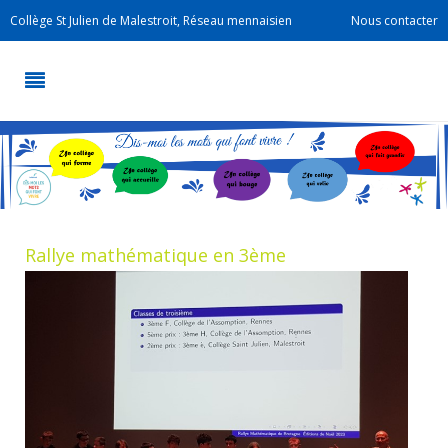
Collège St Julien de Malestroit, Réseau mennaisien
Nous contacter
Rallye mathématique en 3ème