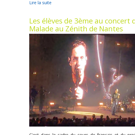
Lire la suite
Les élèves de 3ème au concert 
Malade au Zénith de Nantes
C'est dans le cadre du cours de français et du pr