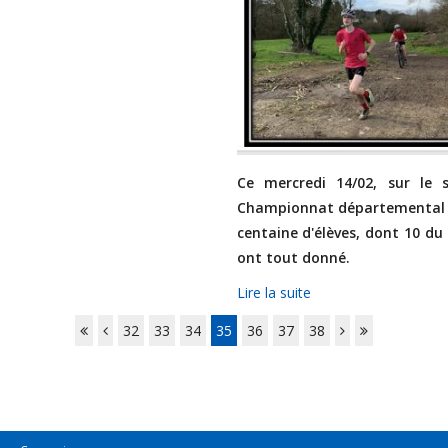
Ce mercredi 14/02, sur le 
Championnat départemental 
centaine d'élèves, dont 10 du
ont tout donné.
Lire la suite
32
33
34
35
36
37
38