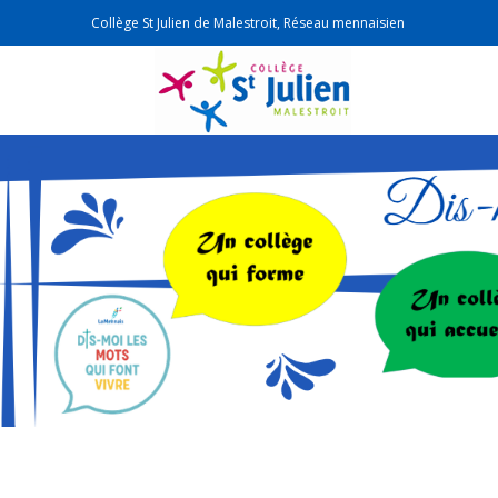
Collège St Julien de Malestroit, Réseau mennaisien