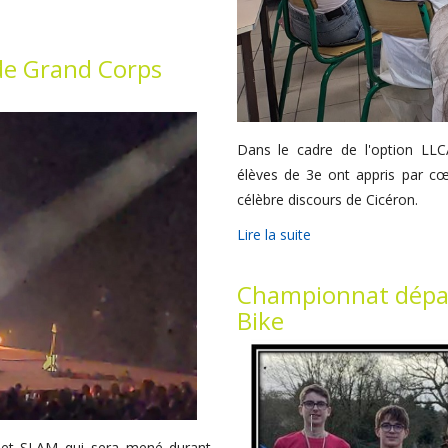
de Grand Corps
Dans le cadre de l'option LLCA
élèves de 3e ont appris par cœ
célèbre discours de Cicéron.
Lire la suite
Championnat dépa
Bike
ojet SLAM qui sera mené durant