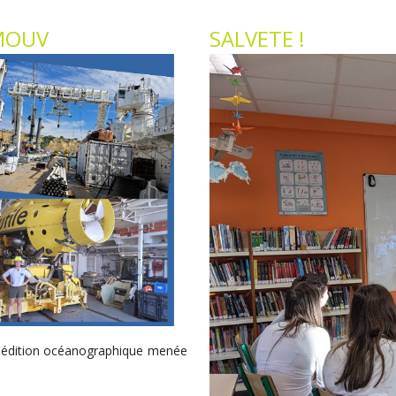
-MOUV
SALVETE !
expédition océanographique menée