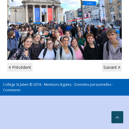
Précédent
Suivant
Collège St Julien © 2018 -
Mentions légales
-
Données personnelles
-
Connexion