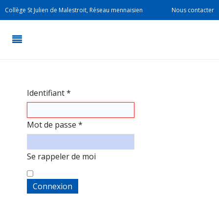
Collège St Julien de Malestroit, Réseau mennaisien
Nous contacter
Identifiant
*
Mot de passe
*
Se rappeler de moi
Connexion