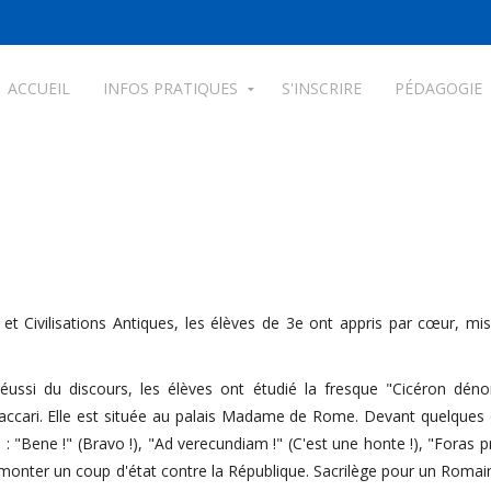
ACCUEIL
INFOS PRATIQUES
S'INSCRIRE
PÉDAGOGIE
et Civilisations Antiques, les élèves de 3e ont appris par cœur, mis
réussi du discours, les élèves ont étudié la fresque "Cicéron dén
ccari. Elle est située au palais Madame de Rome. Devant quelques él
 "Bene !" (Bravo !), "Ad verecundiam !" (C'est une honte !), "Foras prod
 monter un coup d'état contre la République. Sacrilège pour un Romain