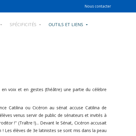
Nous contacter
SPÉCIFICITÉS
OUTILS ET LIENS
 en voix et en gestes (théâtre) une partie du célèbre
once Catilina ou Cicéron au sénat accuse Catilina de
èves venus servir de public de sénateurs et invités à
itor !" (Traître !)... Devant le Sénat, Cicéron accusait
 ! Les élèves de 3e latinistes se sont mis dans la peau