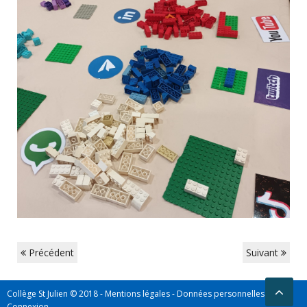
Précédent
Suivant
Collège St Julien © 2018 -
Mentions légales
-
Données personnelles
-
Connexion