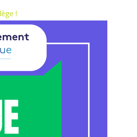
lège !