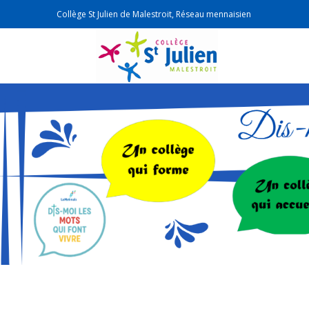
Collège St Julien de Malestroit, Réseau mennaisien