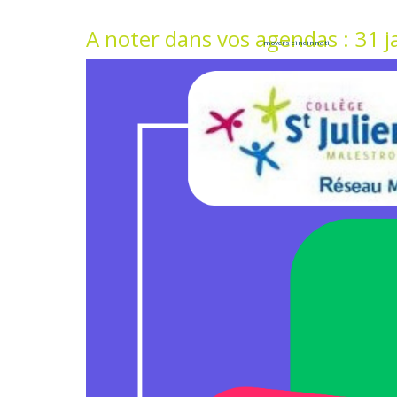
A noter dans vos agendas : 31 ja
movers cincinnati