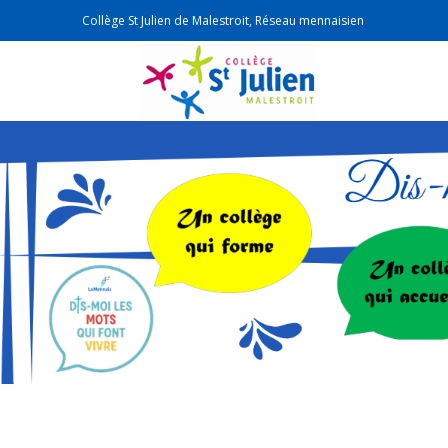
Collège St Julien de Malestroit, Réseau mennaisien