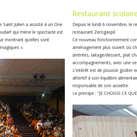
Restaurant scolair
 Saint Julien a assisté à un One
Depuis le lundi 6 novembre, le re
dart qui mène le spectacle est
restaurant Zerogaspil.
ur montrant qu’elles sont
Ce nouveau fonctionnement consis
« magiques ».
aménagement plus ouvert où chaq
(entrées, laitage/dessert, plat c
accompagnements, avec une seule
L'intérêt est de pouvoir goûter en
attentif à son équilibre alimentai
responsable de son assiette.
Le principe : "JE CHOISIS CE Q